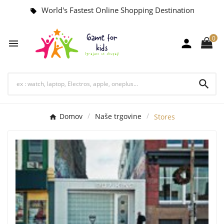
World's Fastest Online Shopping Destination
local_offer
0



Domov
Naše trgovine
Stores