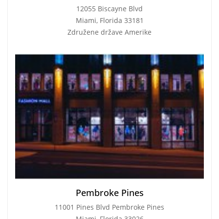
12055 Biscayne Blvd
Miami, Florida 33181
Združene države Amerike
Pembroke Pines
11001 Pines Blvd Pembroke Pines
Miami, Florida 33026