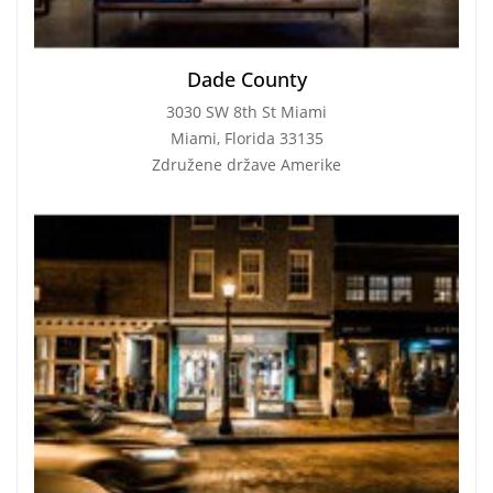
Dade County
3030 SW 8th St Miami
Miami, Florida 33135
Združene države Amerike